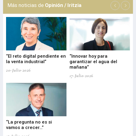
Más noticias de
Opinión / Iritzia
“El reto digital pendiente en
“Innovar hoy para
“L
o
la venta industrial”
garantizar el agua del
ob
mañana”
20-Julio-2026
17-
17-Julio-2026
“La pregunta no es si
“E
vamos a crecer…”
PP