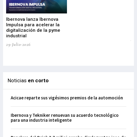
Mi
nu
di
Ibernova lanza Ibernova
ma
Impulsa para acelerar la
in
digitalización de la pyme
mi
industrial
de
te
29-Julio-2026
el
29-
Noticias
en corto
Acicae reparte sus vigésimos premios de la automoción
Ibernova y Tekniker renuevan su acuerdo tecnológico
para una industria inteligente