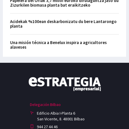
Papelera del Oriak 3,7 milioi euroko dirulaguntza jaso du
Zizurkilen biomasa planta bat eraikitzeko
Acidekak %100ean deskarbonizatu du bere Lantarongo
planta
Una misión técnica a Benelux inspira a agricultores
alaveses
Delegación Bilbao
Edificio Albia I-Planta 6
San Vicente, 8. 48001 Bilbao
944 27 44 46