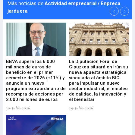
Más noticias de
Actividad empresarial / Enpresa
jarduera
e
BBVA supera los 6.000
La Diputación Foral de
En
millones de euros de
Gipuzkoa situará en Irún su
em
beneficio en el primer
nueva apuesta estratégica
de
ad
semestre de 2026 (+11%) y
vinculada al ámbito BIO
En
anuncia un nuevo
para impulsar un nuevo
En
programa extraordinario de
sector industrial, el empleo
29-
recompra de acciones por
de calidad, la innovación y
2.000 millones de euros
el bienestar
30-Julio-2026
29-Julio-2026