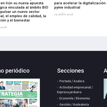
 en Irún su nueva apuesta
para acelerar la digitalización 
gica vinculada al ámbito BIO
pyme industrial
mpulsar un nuevo sector
29-Julio-2026
ial, el empleo de calidad, la
ión y el bienestar
-2026
mo periódico
Secciones
A
Portada / Azalera
Actividad empresarial /
Enpresa jarduera
Economía / Ekonomia
Gestión / Kudeaketa