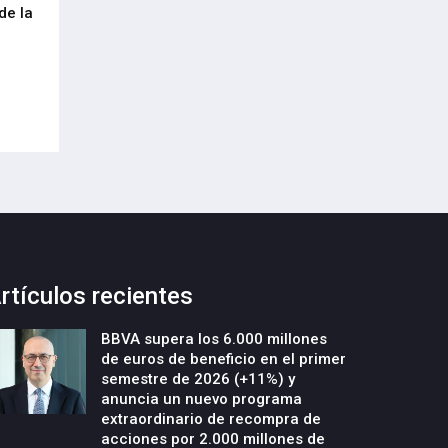
de la
cumplimiento del Reglamento
centenar de inte
Europeo de Envases y Residuos de
garantizar la con
Envases (PPWR)
29-Julio-2026
29-Julio-2026
rtículos recientes
BBVA supera los 6.000 millones
de euros de beneficio en el primer
semestre de 2026 (+11%) y
anuncia un nuevo programa
extraordinario de recompra de
acciones por 2.000 millones de