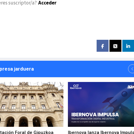
eres suscriptor/a?
Acceder
npresa jarduera
utación Foral de Gipuzkoa
Ibernova lanza Ibernova Impul