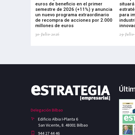
s de ZIV que, en
euros de beneficio en el primer
situará
de inversión
semestre de 2026 (+11%) y anuncia
estraté
, busca impulsar
un nuevo programa extraordinario
para i
 tecnología
de recompra de acciones por 2.000
industr
ricas del futuro
millones de euros
innovac
30-Julio-2026
29-Julio
Últi
Delegación Bilbao
Edificio Albia I-Planta 6
San Vicente, 8. 48001 Bilbao
944 27 44 46