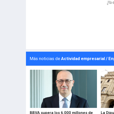
¿Ya 
Más noticias de
Actividad empresarial / E
 los nuevos
BBVA supera los 6.000 millones de
La Dip