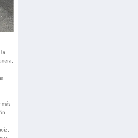
 la
anera,
na
y más
ión
oiz,