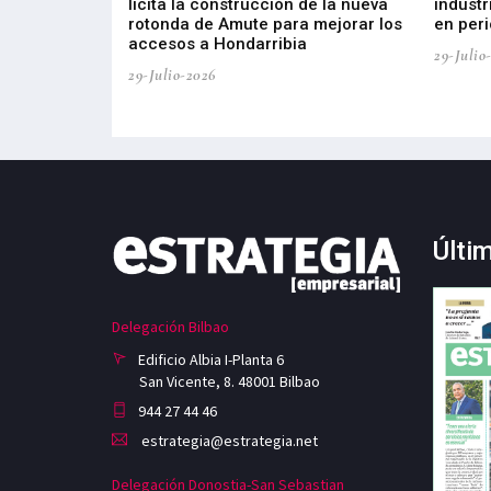
a del tejido
licita la construcción de la nueva
industr
aia
rotonda de Amute para mejorar los
en peri
accesos a Hondarribia
29-Julio
29-Julio-2026
Últi
Delegación Bilbao
Edificio Albia I-Planta 6
San Vicente, 8. 48001 Bilbao
944 27 44 46
estrategia@estrategia.net
Delegación Donostia-San Sebastian