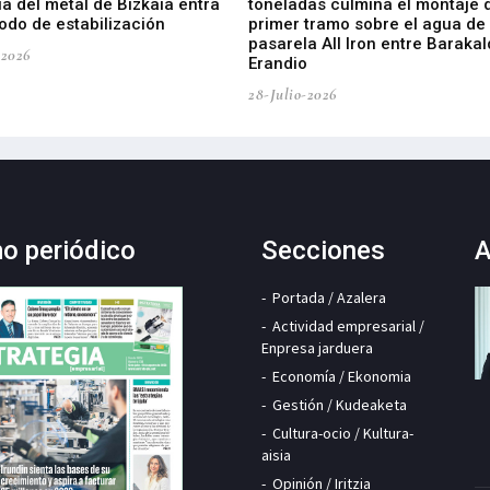
ia del metal de Bizkaia entra
toneladas culmina el montaje 
odo de estabilización
primer tramo sobre el agua de 
pasarela All Iron entre Barakal
-2026
Erandio
28-Julio-2026
mo periódico
Secciones
A
Portada / Azalera
Actividad empresarial /
Enpresa jarduera
Economía / Ekonomia
Gestión / Kudeaketa
Cultura-ocio / Kultura-
aisia
Opinión / Iritzia