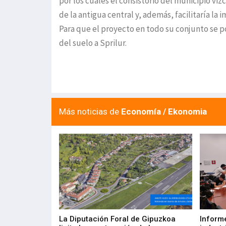
por los cuales el consistorio del municipio viz
de la antigua central y, además, facilitaría la
Para que el proyecto en todo su conjunto se po
del suelo a Sprilur.
Más noticias de
Economía / Ekonomia
del Barómetro
La Diputación Foral de Gipuzkoa
Inform