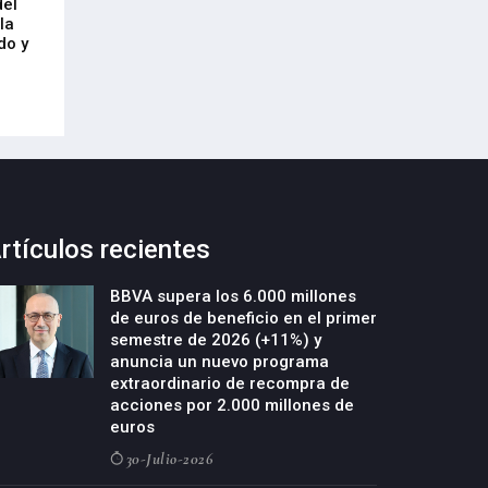
del
y construcción de un nuevo edificio
mercado laboral 
la
industrial en la parcela Errotazar-
21-Julio-2026
do y
Cycobask de Irún
23-Julio-2026
rtículos recientes
BBVA supera los 6.000 millones
de euros de beneficio en el primer
semestre de 2026 (+11%) y
anuncia un nuevo programa
extraordinario de recompra de
acciones por 2.000 millones de
euros
30-Julio-2026