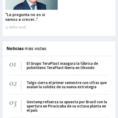
“La pregunta no es si
“E
vamos a crecer…”
PP
17-Julio-2026
02-
Noticias
más vistas
01
El Grupo TeraPlast inaugura la fábrica de
polietileno TeraPlast Iberia en Okondo
02
Talgo cierra el primer semestre con cifras que
avalan la solidez de su nueva estrategia
03
Gestamp refuerza su apuesta por Brasil con la
apertura en Piracicaba de su octava planta en
el país