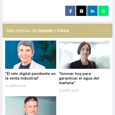
Más noticias de
Opinión / Iritzia
“El reto digital pendiente en
“Innovar hoy para
“L
o
la venta industrial”
garantizar el agua del
ob
mañana”
20-Julio-2026
17-
17-Julio-2026