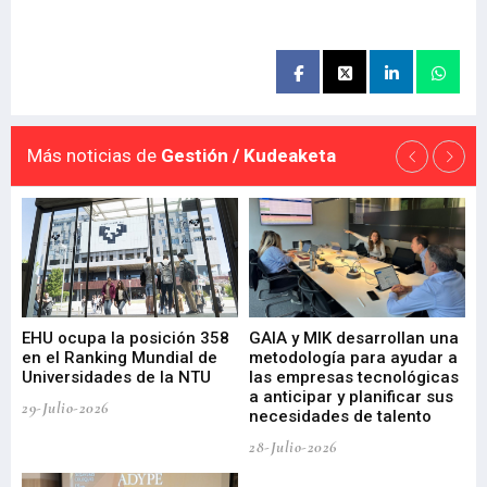
Más noticias de
Gestión / Kudeaketa
EHU ocupa la posición 358
GAIA y MIK desarrollan una
De
en el Ranking Mundial de
metodología para ayudar a
Fu
a
Universidades de la NTU
las empresas tecnológicas
nu
a anticipar y planificar sus
ac
29-Julio-2026
necesidades de talento
cr
de
28-Julio-2026
22-