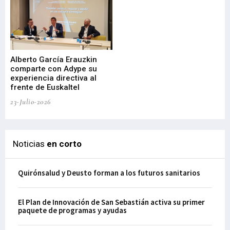
Alberto García Erauzkin
comparte con Adype su
BI
experiencia directiva al
pr
frente de Euskaltel
en
23-Julio-2026
21-
Noticias
en corto
Quirónsalud y Deusto forman a los futuros sanitarios
El Plan de Innovación de San Sebastián activa su primer
paquete de programas y ayudas