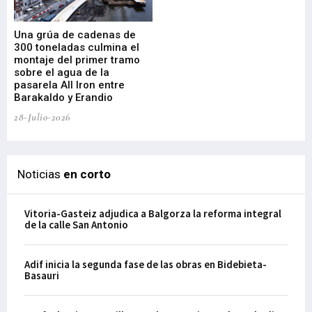
Una grúa de cadenas de
La
300 toneladas culmina el
Ba
montaje del primer tramo
res
sobre el agua de la
em
pasarela All Iron entre
21-
Barakaldo y Erandio
28-Julio-2026
Noticias
en corto
Vitoria-Gasteiz adjudica a Balgorza la reforma integral
de la calle San Antonio
Adif inicia la segunda fase de las obras en Bidebieta-
Basauri