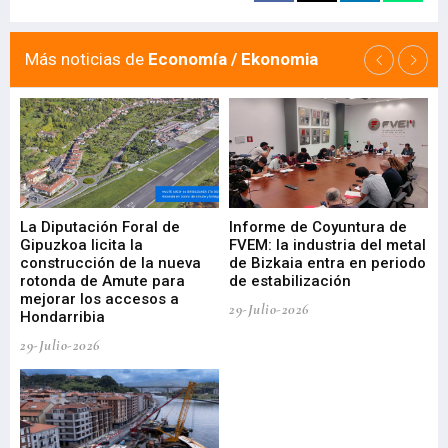
Más noticias de
Economía / Ekonomia
La Diputación Foral de
Informe de Coyuntura de
Ar
ral
Gipuzkoa licita la
FVEM: la industria del metal
ur
construcción de la nueva
de Bizkaia entra en periodo
co
rotonda de Amute para
de estabilización
edi
mejorar los accesos a
pa
29-Julio-2026
Hondarribia
Cy
29-Julio-2026
23-