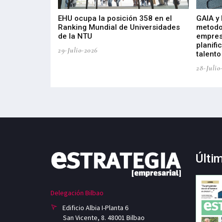
de 400 proyectos
EHU ocupa la posición 358 en el
GAIA y
sus diez años de
Ranking Mundial de Universidades
metodo
de la NTU
empres
planifi
29-Julio-2026
talento
28-Julio
Últi
Delegación Bilbao
Edificio Albia I-Planta 6
San Vicente, 8. 48001 Bilbao