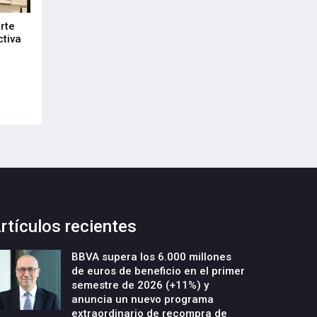
rte
DeepTek Gipuzkoa Fundazioa
Euskadi refuerza
ctiva
presenta un nuevo programa para
alianza empresari
acelerar la creación y el crecimiento
21-Julio-2026
de empresas deeptech
22-Julio-2026
rtículos recientes
BBVA supera los 6.000 millones
de euros de beneficio en el primer
semestre de 2026 (+11%) y
anuncia un nuevo programa
extraordinario de recompra de