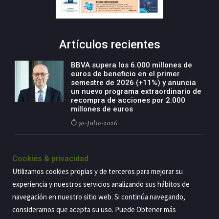
Artículos recientes
BBVA supera los 6.000 millones de
euros de beneficio en el primer
semestre de 2026 (+11%) y anuncia
un nuevo programa extraordinario de
recompra de acciones por 2.000
millones de euros
30-Julio-2026
BBVA acelera el crecimiento de su
negocio agro con un modelo global
Cookies & privacidad
de especialización presente en siete
Utilizamos cookies propias y de terceros para mejorar su
países
experiencia y nuestros servicios analizando sus hábitos de
29-Julio-2026
navegación en nuestro sitio web. Si continúa navegando,
consideramos que acepta su uso. Puede Obtener más