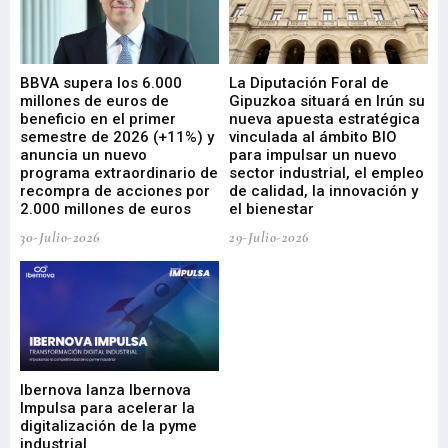
e
BBVA supera los 6.000
La Diputación Foral de
En
millones de euros de
Gipuzkoa situará en Irún su
em
beneficio en el primer
nueva apuesta estratégica
de
ad
semestre de 2026 (+11%) y
vinculada al ámbito BIO
En
anuncia un nuevo
para impulsar un nuevo
En
programa extraordinario de
sector industrial, el empleo
29-
recompra de acciones por
de calidad, la innovación y
2.000 millones de euros
el bienestar
30-Julio-2026
29-Julio-2026
Mi
nu
di
Ibernova lanza Ibernova
ma
Impulsa para acelerar la
in
digitalización de la pyme
mi
industrial
de