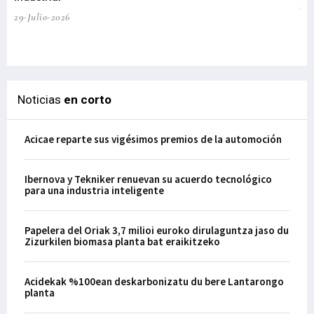
te
29-Julio-2026
el
29-
Noticias
en corto
Acicae reparte sus vigésimos premios de la automoción
Ibernova y Tekniker renuevan su acuerdo tecnológico
para una industria inteligente
Papelera del Oriak 3,7 milioi euroko dirulaguntza jaso du
Zizurkilen biomasa planta bat eraikitzeko
Acidekak %100ean deskarbonizatu du bere Lantarongo
planta