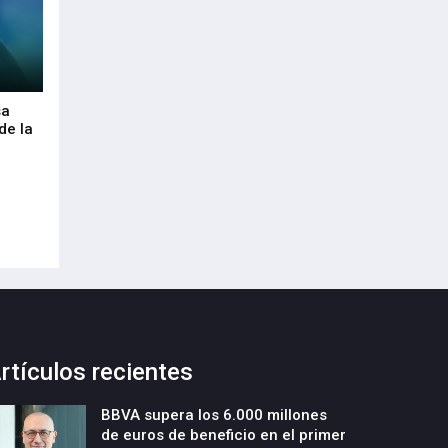
sa
Envalora garantiza a las empresas el
Euskaltel realiza
de la
cumplimiento del Reglamento
centenar de inte
Europeo de Envases y Residuos de
garantizar la con
Envases (PPWR)
29-Julio-2026
29-Julio-2026
rtículos recientes
BBVA supera los 6.000 millones
de euros de beneficio en el primer