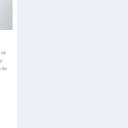
 se
su
a de