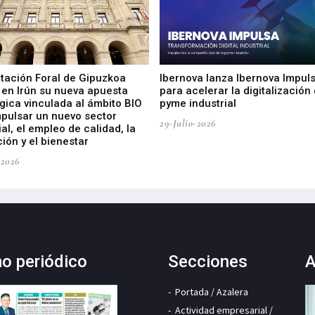
utación Foral de Gipuzkoa
Ibernova lanza Ibernova Impul
 en Irún su nueva apuesta
para acelerar la digitalización 
gica vinculada al ámbito BIO
pyme industrial
mpulsar un nuevo sector
29-Julio-2026
ial, el empleo de calidad, la
ión y el bienestar
-2026
mo periódico
Secciones
A
Portada / Azalera
Actividad empresarial /