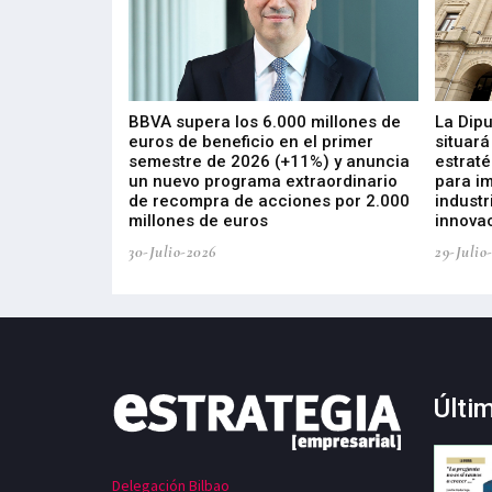
 los nuevos
BBVA supera los 6.000 millones de
La Dip
s de ZIV que, en
euros de beneficio en el primer
situará
de inversión
semestre de 2026 (+11%) y anuncia
estraté
, busca impulsar
un nuevo programa extraordinario
para i
 tecnología
de recompra de acciones por 2.000
industr
ricas del futuro
millones de euros
innovac
30-Julio-2026
29-Julio
Últi
Delegación Bilbao