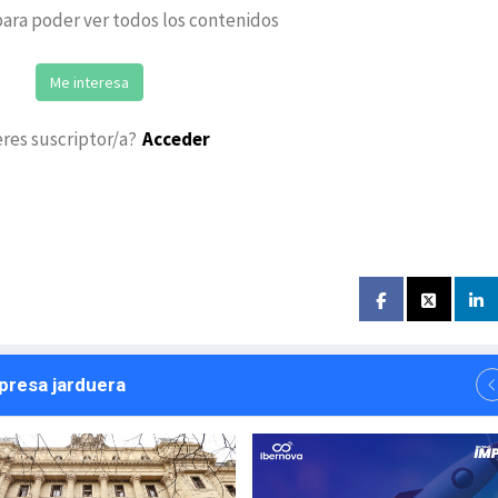
ara poder ver todos los contenidos
Me interesa
eres suscriptor/a?
Acceder
npresa jarduera