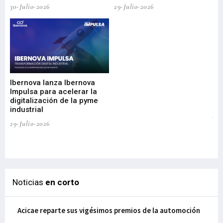
30-Julio-2026
29-Julio-2026
Mi
nu
di
Ibernova lanza Ibernova
ma
Impulsa para acelerar la
in
digitalización de la pyme
mi
industrial
de
te
29-Julio-2026
el
29-
Noticias
en corto
Acicae reparte sus vigésimos premios de la automoción