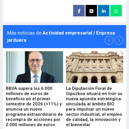
Más noticias de
Actividad empresarial / Enpresa
jarduera
e
BBVA supera los 6.000
La Diputación Foral de
En
millones de euros de
Gipuzkoa situará en Irún su
em
beneficio en el primer
nueva apuesta estratégica
de
ad
semestre de 2026 (+11%) y
vinculada al ámbito BIO
En
anuncia un nuevo
para impulsar un nuevo
En
programa extraordinario de
sector industrial, el empleo
29-
recompra de acciones por
de calidad, la innovación y
2.000 millones de euros
el bienestar