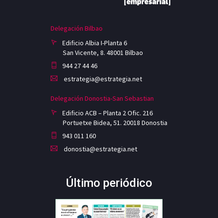
Delegación Bilbao
Edificio Albia I-Planta 6
San Vicente, 8. 48001 Bilbao
944 27 44 46
estrategia@estrategia.net
Delegación Donostia-San Sebastian
Edificio ACB – Planta 2 Ofic. 216
Portuetxe Bidea, 51. 20018 Donostia
943 011 160
donostia@estrategia.net
Último periódico