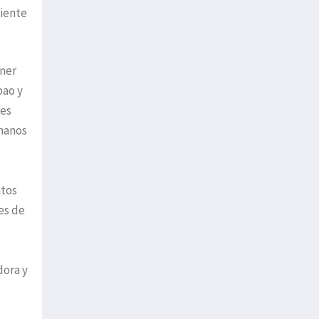
liente
ener
bao y
res
rmanos
ntos
es de
dora y