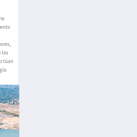
ha
iento
ores,
 los
actúan
gía.