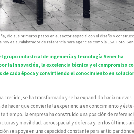
aña, dio sus primeros pasos en el sector espacial con el diseño y construc
e hoy es suministrador de referencia para agencias como la ESA. Foto: Sen
el grupo industrial de ingeniería y tecnología Sener ha
or la innovación, la excelencia técnica y el compromiso co
s de cada época y convirtiendo el conocimiento en solucio
 ha crecido, se ha transformado y se ha expandido hacia nuevos
 de hacer que convierte la experiencia en conocimiento y éste
ste tiempo, la empresa ha construido una posición de referenci
cturas y movilidad, aeroespacial y defensa y, en los últimos añ
sición se apoya en una capacidad constante para anticipar dónde