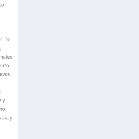
to
s. De
,
onales
iento
uevos
a
s y
 no
tria y