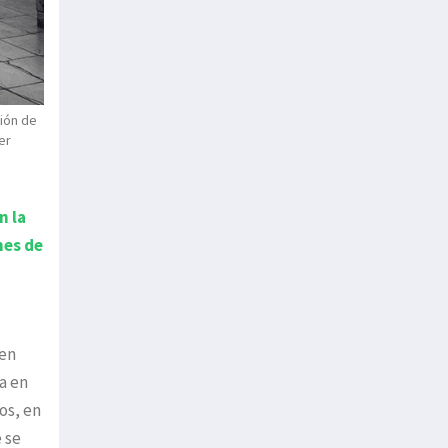
ción de
er
n la
nes de
 en
a en
os, en
 se