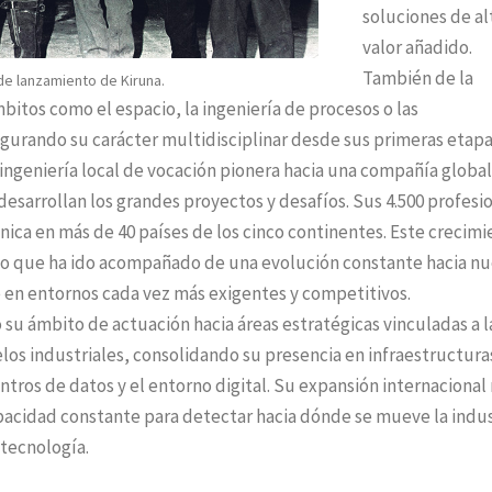
soluciones de al
valor añadido.
También de la
de lanzamiento de Kiruna.
bitos como el espacio, la ingeniería de procesos o las
igurando su carácter multidisciplinar desde sus primeras etapa
ngeniería local de vocación pionera hacia una compañía global
desarrollan los grandes proyectos y desafíos. Sus 4.500 profesi
nica en más de 40 países de los cinco continentes. Este crecim
sino que ha ido acompañado de una evolución constante hacia n
e en entornos cada vez más exigentes y competitivos.
o su ámbito de actuación hacia áreas estratégicas vinculadas a l
elos industriales, consolidando su presencia en infraestructura
ntros de datos y el entorno digital. Su expansión internacional
apacidad constante para detectar hacia dónde se mueve la indus
 tecnología.