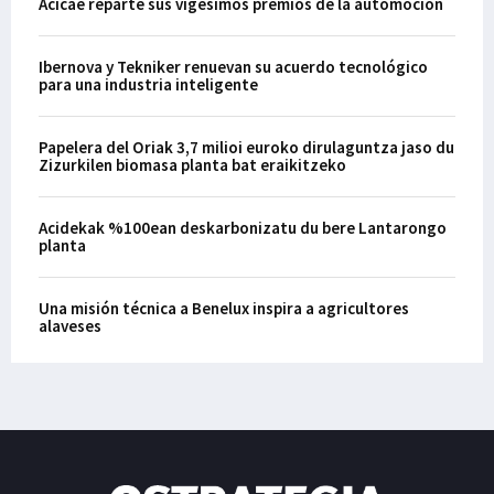
Acicae reparte sus vigésimos premios de la automoción
Ibernova y Tekniker renuevan su acuerdo tecnológico
para una industria inteligente
Papelera del Oriak 3,7 milioi euroko dirulaguntza jaso du
Zizurkilen biomasa planta bat eraikitzeko
Acidekak %100ean deskarbonizatu du bere Lantarongo
planta
Una misión técnica a Benelux inspira a agricultores
alaveses