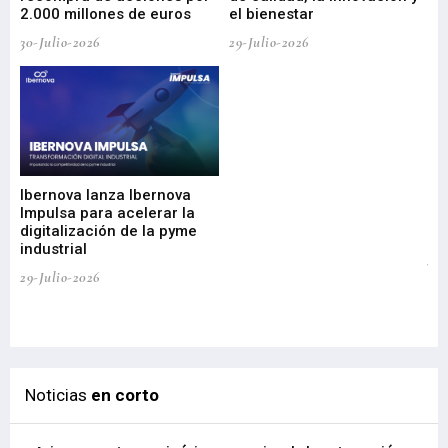
2.000 millones de euros
el bienestar
30-Julio-2026
29-Julio-2026
Mi
nu
di
Ibernova lanza Ibernova
ma
Impulsa para acelerar la
in
digitalización de la pyme
mi
industrial
de
te
29-Julio-2026
el
29-
Noticias
en corto