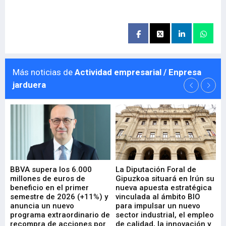
Más noticias de
Actividad empresarial / Enpresa
jarduera
e
BBVA supera los 6.000
La Diputación Foral de
En
millones de euros de
Gipuzkoa situará en Irún su
em
beneficio en el primer
nueva apuesta estratégica
de
ad
semestre de 2026 (+11%) y
vinculada al ámbito BIO
En
anuncia un nuevo
para impulsar un nuevo
En
programa extraordinario de
sector industrial, el empleo
29-
recompra de acciones por
de calidad, la innovación y