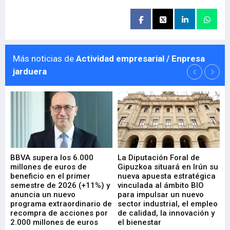
Más noticias de
Actividad empresarial / Enpresa
jarduera
e
BBVA supera los 6.000
La Diputación Foral de
En
millones de euros de
Gipuzkoa situará en Irún su
em
beneficio en el primer
nueva apuesta estratégica
de
ad
semestre de 2026 (+11%) y
vinculada al ámbito BIO
En
anuncia un nuevo
para impulsar un nuevo
En
programa extraordinario de
sector industrial, el empleo
29-
recompra de acciones por
de calidad, la innovación y
2.000 millones de euros
el bienestar