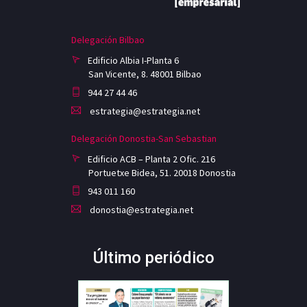
Delegación Bilbao
Edificio Albia I-Planta 6
San Vicente, 8. 48001 Bilbao
944 27 44 46
estrategia@estrategia.net
Delegación Donostia-San Sebastian
Edificio ACB – Planta 2 Ofic. 216
Portuetxe Bidea, 51. 20018 Donostia
943 011 160
donostia@estrategia.net
Último periódico