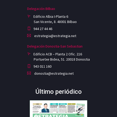
Delegación Bilbao
Edificio Albia I-Planta 6
San Vicente, 8. 48001 Bilbao
944 27 44 46
estrategia@estrategia.net
Delegación Donostia-San Sebastian
Edificio ACB – Planta 2 Ofic. 216
Portuetxe Bidea, 51. 20018 Donostia
943 011 160
donostia@estrategia.net
Último periódico