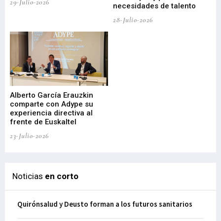
29-Julio-2026
necesidades de talento
cr
de
28-Julio-2026
22-
Alberto García Erauzkin
comparte con Adype su
BI
experiencia directiva al
pr
frente de Euskaltel
en
23-Julio-2026
21-
Noticias
en corto
Quirónsalud y Deusto forman a los futuros sanitarios