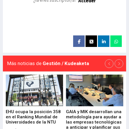
Acceder
Más noticias de
Gestión / Kudeaketa
EHU ocupa la posición 358
GAIA y MIK desarrollan una
De
en el Ranking Mundial de
metodología para ayudar a
Fu
a
Universidades de la NTU
las empresas tecnológicas
nu
a anticipar y planificar sus
ac