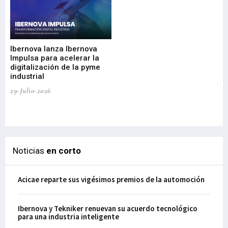
Mi
nu
di
Ibernova lanza Ibernova
ma
Impulsa para acelerar la
in
digitalización de la pyme
mi
industrial
de
te
29-Julio-2026
el
29-
Noticias
en corto
Acicae reparte sus vigésimos premios de la automoción
Ibernova y Tekniker renuevan su acuerdo tecnológico
para una industria inteligente