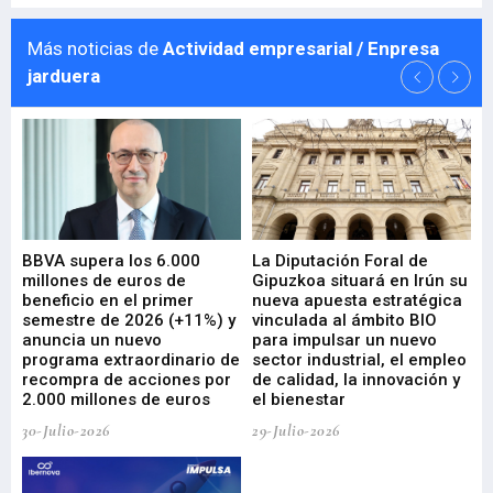
Más noticias de
Actividad empresarial / Enpresa
jarduera
e
BBVA supera los 6.000
La Diputación Foral de
En
millones de euros de
Gipuzkoa situará en Irún su
em
beneficio en el primer
nueva apuesta estratégica
de
ad
semestre de 2026 (+11%) y
vinculada al ámbito BIO
En
anuncia un nuevo
para impulsar un nuevo
En
programa extraordinario de
sector industrial, el empleo
29-
recompra de acciones por
de calidad, la innovación y
2.000 millones de euros
el bienestar
30-Julio-2026
29-Julio-2026