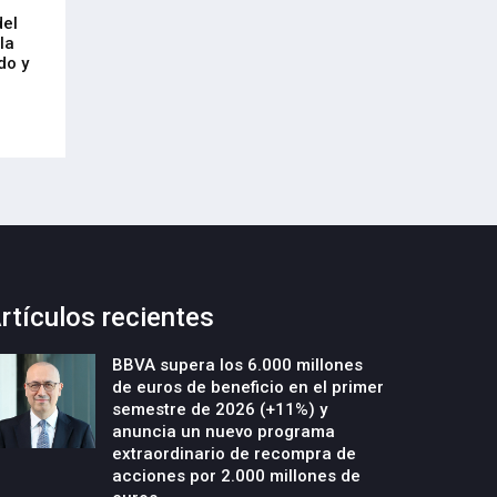
Arrancan las obras de urbanización
El CRL refleja el
del
y construcción de un nuevo edificio
mercado laboral 
la
industrial en la parcela Errotazar-
21-Julio-2026
do y
Cycobask de Irún
23-Julio-2026
rtículos recientes
BBVA supera los 6.000 millones
de euros de beneficio en el primer
semestre de 2026 (+11%) y
anuncia un nuevo programa
extraordinario de recompra de
acciones por 2.000 millones de