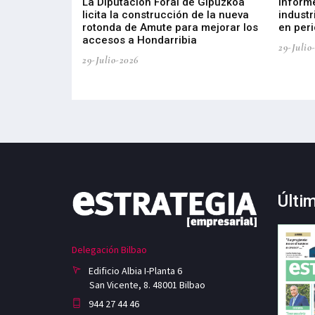
del Barómetro
La Diputación Foral de Gipuzkoa
Inform
a del tejido
licita la construcción de la nueva
industr
aia
rotonda de Amute para mejorar los
en peri
accesos a Hondarribia
29-Julio
29-Julio-2026
Últi
Delegación Bilbao
Edificio Albia I-Planta 6
San Vicente, 8. 48001 Bilbao
944 27 44 46