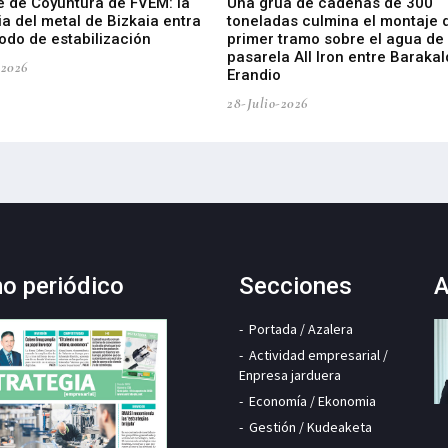
e de Coyuntura de FVEM: la
Una grúa de cadenas de 300
ia del metal de Bizkaia entra
toneladas culmina el montaje 
odo de estabilización
primer tramo sobre el agua de 
pasarela All Iron entre Barakal
-2026
Erandio
28-Julio-2026
mo periódico
Secciones
A
Portada / Azalera
Actividad empresarial /
Enpresa jarduera
Economía / Ekonomia
Gestión / Kudeaketa