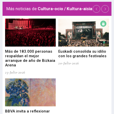
Más noticias de
Cultura-ocio / Kultura-aisia
 de
Más de 183.000 personas
Euskadi consolida su idilio
Te
respaldan el mejor
con los grandes festivales
co
arranque de año de Bizkaia
de
20-Julio-2026
Arena
20-
23-Julio-2026
Gu
BBVA invita a reflexionar
mu