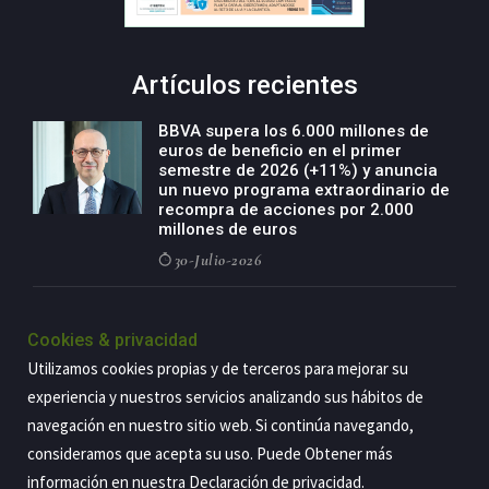
Artículos recientes
BBVA supera los 6.000 millones de
euros de beneficio en el primer
semestre de 2026 (+11%) y anuncia
un nuevo programa extraordinario de
recompra de acciones por 2.000
millones de euros
30-Julio-2026
BBVA acelera el crecimiento de su
negocio agro con un modelo global
Cookies & privacidad
de especialización presente en siete
Utilizamos cookies propias y de terceros para mejorar su
países
experiencia y nuestros servicios analizando sus hábitos de
29-Julio-2026
navegación en nuestro sitio web. Si continúa navegando,
consideramos que acepta su uso. Puede Obtener más
información en nuestra
Declaración de privacidad
.