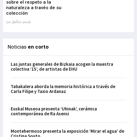
sobre el respeto a la
an
naturaleza a través de su
03-
colección
20-Julio-2026
Noticias
en corto
Las juntas generales de Bizkaia acogen la muestra
colectiva ‘15’, de artistas de EHU
Tabakalera aborda la memoria histórica a través de
Carla Filipe y Taxio Ardanaz
Euskal Museoa presenta ‘Uhinak’, cerámica
contemporánea de Ra Asensi
Montehermoso presenta la exposición ‘Mirar el agua’ de
Cristina Souto