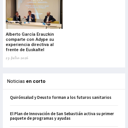
Alberto García Erauzkin
comparte con Adype su
BI
experiencia directiva al
pr
frente de Euskaltel
en
23-Julio-2026
21-
Noticias
en corto
Quirónsalud y Deusto forman a los futuros sanitarios
El Plan de Innovación de San Sebastián activa su primer
paquete de programas y ayudas