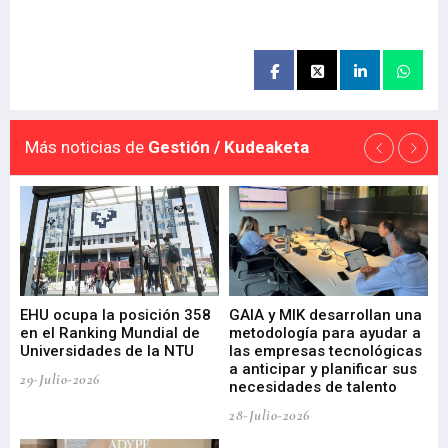
Más noticias de
Gestión / Kudeaketa
EHU ocupa la posición 358
GAIA y MIK desarrollan una
De
en el Ranking Mundial de
metodología para ayudar a
Fu
a
Universidades de la NTU
las empresas tecnológicas
nu
a anticipar y planificar sus
ac
29-Julio-2026
necesidades de talento
cr
de
28-Julio-2026
22-