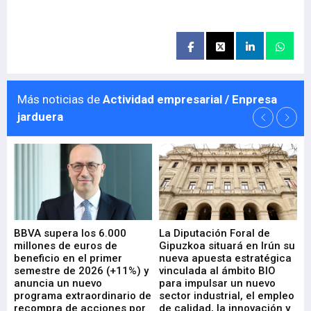
Más noticias de
Actividad empresarial / Enpresa
jarduera
e
BBVA supera los 6.000
La Diputación Foral de
En
millones de euros de
Gipuzkoa situará en Irún su
em
beneficio en el primer
nueva apuesta estratégica
de
ad
semestre de 2026 (+11%) y
vinculada al ámbito BIO
En
anuncia un nuevo
para impulsar un nuevo
En
programa extraordinario de
sector industrial, el empleo
29-
recompra de acciones por
de calidad, la innovación y