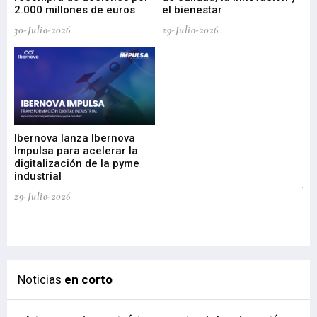
2.000 millones de euros
el bienestar
30-Julio-2026
29-Julio-2026
Mi
nu
di
Ibernova lanza Ibernova
ma
Impulsa para acelerar la
in
digitalización de la pyme
mi
industrial
de
te
29-Julio-2026
el
29-
Noticias
en corto