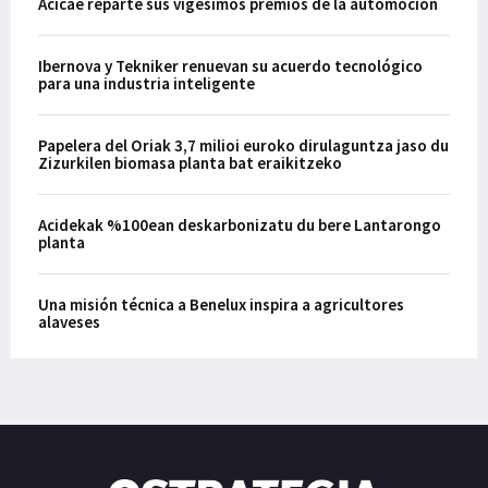
Acicae reparte sus vigésimos premios de la automoción
Ibernova y Tekniker renuevan su acuerdo tecnológico
para una industria inteligente
Papelera del Oriak 3,7 milioi euroko dirulaguntza jaso du
Zizurkilen biomasa planta bat eraikitzeko
Acidekak %100ean deskarbonizatu du bere Lantarongo
planta
Una misión técnica a Benelux inspira a agricultores
alaveses