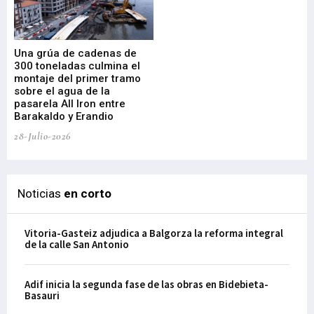
Una grúa de cadenas de
La
300 toneladas culmina el
Ba
montaje del primer tramo
res
sobre el agua de la
em
pasarela All Iron entre
21-
Barakaldo y Erandio
28-Julio-2026
Noticias
en corto
Vitoria-Gasteiz adjudica a Balgorza la reforma integral
de la calle San Antonio
Adif inicia la segunda fase de las obras en Bidebieta-
Basauri