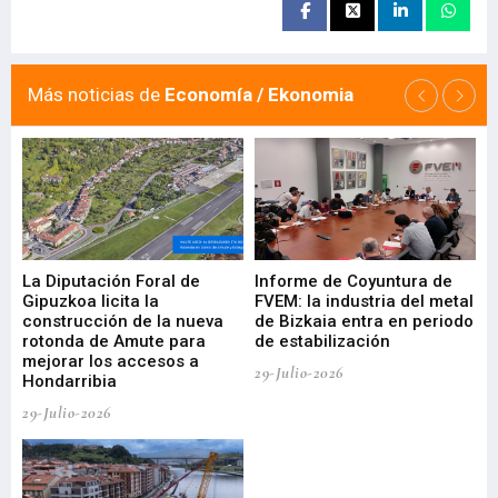
Más noticias de
Economía / Ekonomia
La Diputación Foral de
Informe de Coyuntura de
Ar
ral
Gipuzkoa licita la
FVEM: la industria del metal
ur
construcción de la nueva
de Bizkaia entra en periodo
co
rotonda de Amute para
de estabilización
edi
mejorar los accesos a
pa
29-Julio-2026
Hondarribia
Cy
29-Julio-2026
23-