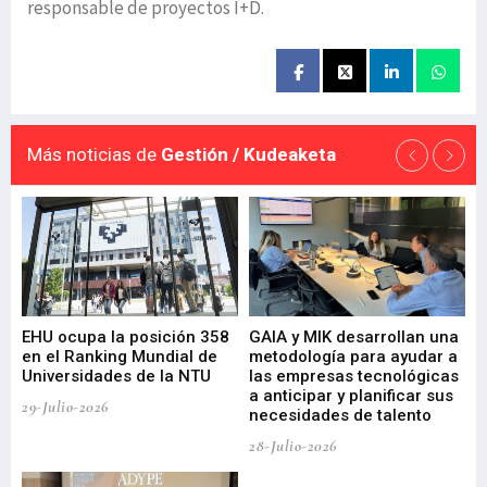
responsable de proyectos I+D.
Más noticias de
Gestión / Kudeaketa
EHU ocupa la posición 358
GAIA y MIK desarrollan una
De
en el Ranking Mundial de
metodología para ayudar a
Fu
a
Universidades de la NTU
las empresas tecnológicas
nu
a anticipar y planificar sus
ac
29-Julio-2026
necesidades de talento
cr
de
28-Julio-2026
22-