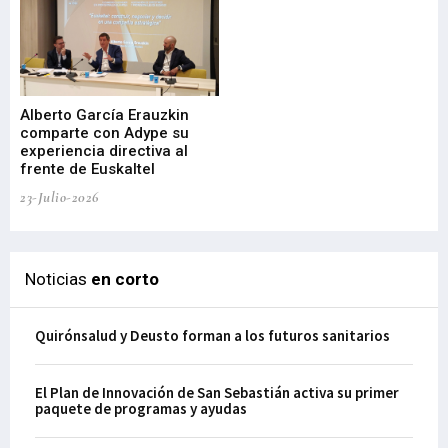
Alberto García Erauzkin
comparte con Adype su
BI
experiencia directiva al
pr
frente de Euskaltel
en
23-Julio-2026
21-
Noticias
en corto
Quirónsalud y Deusto forman a los futuros sanitarios
El Plan de Innovación de San Sebastián activa su primer
paquete de programas y ayudas