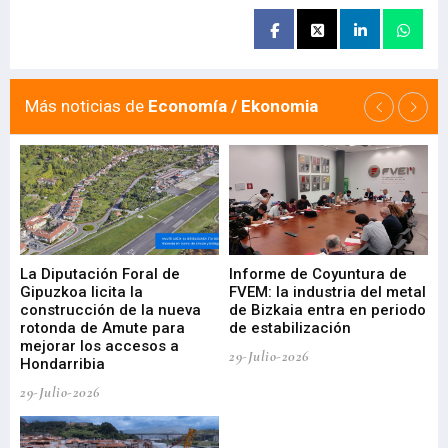
Más noticias de
Economía / Ekonomia
La Diputación Foral de
Informe de Coyuntura de
Ar
ral
Gipuzkoa licita la
FVEM: la industria del metal
ur
construcción de la nueva
de Bizkaia entra en periodo
co
rotonda de Amute para
de estabilización
edi
mejorar los accesos a
pa
29-Julio-2026
Hondarribia
Cy
29-Julio-2026
23-