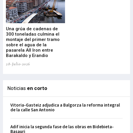
Una grúa de cadenas de
La
300 toneladas culmina el
Ba
montaje del primer tramo
res
sobre el agua de la
em
pasarela All Iron entre
21-
Barakaldo y Erandio
28-Julio-2026
Noticias
en corto
Vitoria-Gasteiz adjudica a Balgorza la reforma integral
de la calle San Antonio
Adif inicia la segunda fase de las obras en Bidebieta-
Basauri