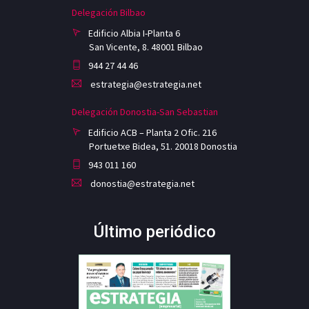
Delegación Bilbao
Edificio Albia I-Planta 6
San Vicente, 8. 48001 Bilbao
944 27 44 46
estrategia@estrategia.net
Delegación Donostia-San Sebastian
Edificio ACB – Planta 2 Ofic. 216
Portuetxe Bidea, 51. 20018 Donostia
943 011 160
donostia@estrategia.net
Último periódico