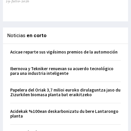
29-Julio-2026
el
29-
Noticias
en corto
Acicae reparte sus vigésimos premios de la automoción
Ibernova y Tekniker renuevan su acuerdo tecnológico
para una industria inteligente
Papelera del Oriak 3,7 milioi euroko dirulaguntza jaso du
Zizurkilen biomasa planta bat eraikitzeko
Acidekak %100ean deskarbonizatu du bere Lantarongo
planta