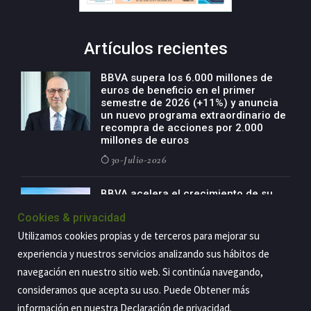
Artículos recientes
BBVA supera los 6.000 millones de
euros de beneficio en el primer
semestre de 2026 (+11%) y anuncia
un nuevo programa extraordinario de
recompra de acciones por 2.000
millones de euros
30-Julio-2026
BBVA acelera el crecimiento de su
negocio agro con un modelo global
Cookies & privacidad
de especialización presente en siete
países
Utilizamos cookies propias y de terceros para mejorar su
29-Julio-2026
experiencia y nuestros servicios analizando sus hábitos de
navegación en nuestro sitio web. Si continúa navegando,
consideramos que acepta su uso. Puede Obtener más
información en nuestra
Declaración de privacidad
.