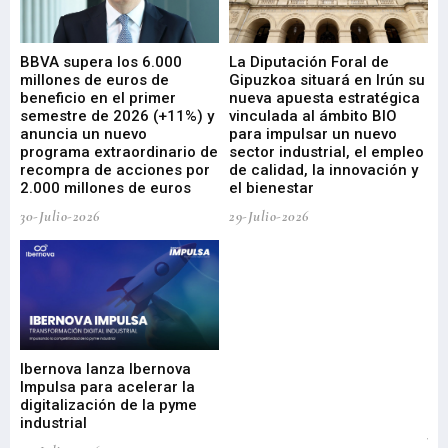
e
BBVA supera los 6.000
La Diputación Foral de
En
millones de euros de
Gipuzkoa situará en Irún su
em
beneficio en el primer
nueva apuesta estratégica
de
ad
semestre de 2026 (+11%) y
vinculada al ámbito BIO
En
anuncia un nuevo
para impulsar un nuevo
En
programa extraordinario de
sector industrial, el empleo
29-
recompra de acciones por
de calidad, la innovación y
2.000 millones de euros
el bienestar
30-Julio-2026
29-Julio-2026
Mi
nu
di
Ibernova lanza Ibernova
ma
Impulsa para acelerar la
in
digitalización de la pyme
mi
industrial
de
te