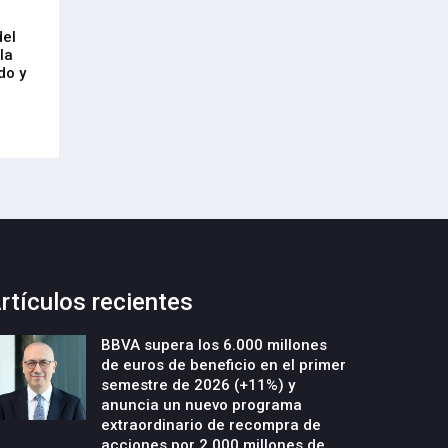
Arrancan las obras de urbanización
El CRL refleja el
del
y construcción de un nuevo edificio
mercado laboral 
la
industrial en la parcela Errotazar-
21-Julio-2026
do y
Cycobask de Irún
23-Julio-2026
rtículos recientes
BBVA supera los 6.000 millones
de euros de beneficio en el primer
semestre de 2026 (+11%) y
anuncia un nuevo programa
extraordinario de recompra de
acciones por 2.000 millones de