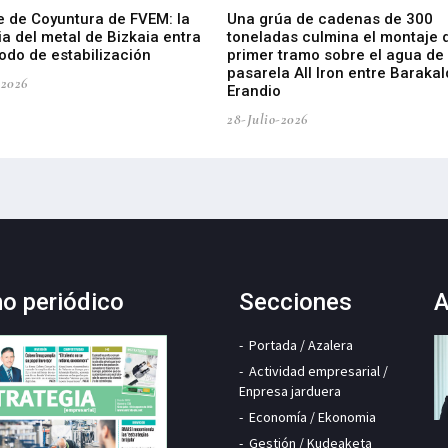
e de Coyuntura de FVEM: la
Una grúa de cadenas de 300
ia del metal de Bizkaia entra
toneladas culmina el montaje 
odo de estabilización
primer tramo sobre el agua de 
pasarela All Iron entre Barakal
-2026
Erandio
28-Julio-2026
mo periódico
Secciones
A
Portada / Azalera
Actividad empresarial /
Enpresa jarduera
Economía / Ekonomia
Gestión / Kudeaketa