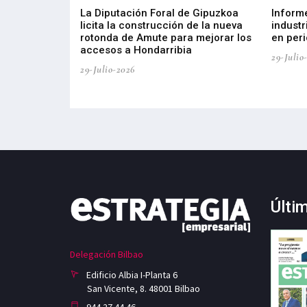
del Barómetro
La Diputación Foral de Gipuzkoa
Inform
a del tejido
licita la construcción de la nueva
industr
aia
rotonda de Amute para mejorar los
en peri
accesos a Hondarribia
29-Julio
29-Julio-2026
Últi
Delegación Bilbao
Edificio Albia I-Planta 6
San Vicente, 8. 48001 Bilbao