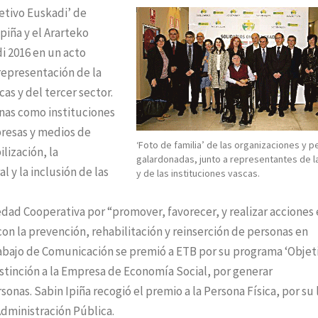
etivo Euskadi’ de
piña y el Ararteko
i 2016 en un acto
representación de la
as y del tercer sector.
onas como instituciones
presas y medios de
‘Foto de familia’ de las organizaciones y 
lización, la
galardonadas, junto a representantes de 
al y la inclusión de las
y de las instituciones vascas.
dad Cooperativa por “promover, favorecer, y realizar acciones 
con la prevención, rehabilitación y reinserción de personas en
 trabajo de Comunicación se premió a ETB por su programa ‘Objet
istinción a la Empresa de Economía Social, por generar
onas. Sabin Ipiña recogió el premio a la Persona Física, por su 
 Administración Pública.