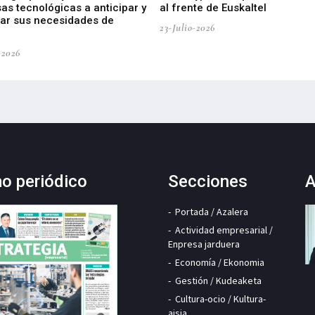
as tecnológicas a anticipar y
al frente de Euskaltel
car sus necesidades de
23-Julio-2026
-2026
mo periódico
Secciones
A
Portada / Azalera
Actividad empresarial /
Enpresa jarduera
Economía / Ekonomia
Gestión / Kudeaketa
Cultura-ocio / Kultura-
aisia