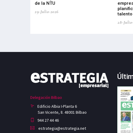
de la NTU
empres
planifi
29-Julio-2026
talento
28-Julio
Últi
Delegación Bilbao
Edificio Albia I-Planta 6
San Vicente, 8. 48001 Bilbao
944 27 44 46
estrategia@estrategia.net