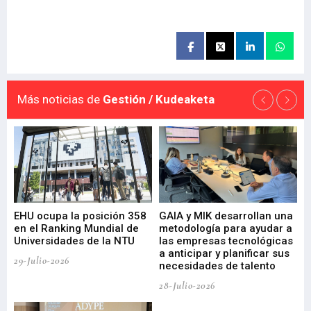
Más noticias de
Gestión / Kudeaketa
EHU ocupa la posición 358
GAIA y MIK desarrollan una
De
en el Ranking Mundial de
metodología para ayudar a
Fu
a
Universidades de la NTU
las empresas tecnológicas
nu
a anticipar y planificar sus
ac
29-Julio-2026
necesidades de talento
cr
de
28-Julio-2026
22-