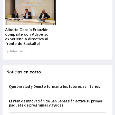
Alberto García Erauzkin
comparte con Adype su
BI
experiencia directiva al
pr
frente de Euskaltel
en
23-Julio-2026
21-
Noticias
en corto
Quirónsalud y Deusto forman a los futuros sanitarios
El Plan de Innovación de San Sebastián activa su primer
paquete de programas y ayudas