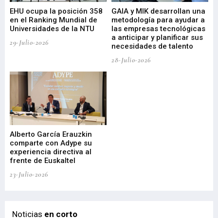
EHU ocupa la posición 358
GAIA y MIK desarrollan una
De
en el Ranking Mundial de
metodología para ayudar a
Fu
a
Universidades de la NTU
las empresas tecnológicas
nu
a anticipar y planificar sus
ac
29-Julio-2026
necesidades de talento
cr
de
28-Julio-2026
22-
Alberto García Erauzkin
comparte con Adype su
BI
experiencia directiva al
pr
frente de Euskaltel
en
23-Julio-2026
21-
Noticias
en corto