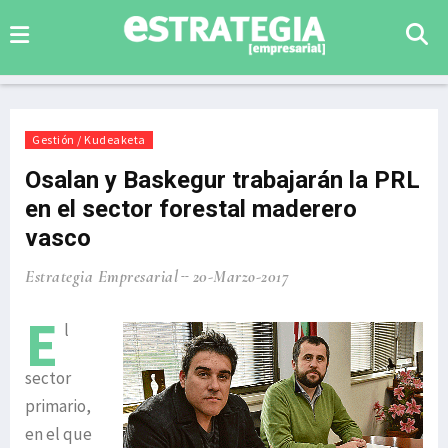
Gestión / Kudeaketa
Osalan y Baskegur trabajarán la PRL
en el sector forestal maderero
vasco
Estrategia Empresarial
20-Marzo-2017
E
l
sector
primario,
en el que