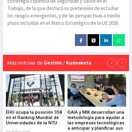
Estrategia Española de Seguridad y Salud en el
Trabajo, de la que destacó su pretensión de estudiar
los riesgos emergentes, y de las perspectivas a medio
plazo incluidas en el Marco Estratégico de la UE 2020.
Más noticias de
Gestión / Kudeaketa
EHU ocupa la posición 358
GAIA y MIK desarrollan una
De
en el Ranking Mundial de
metodología para ayudar a
Fu
a
Universidades de la NTU
las empresas tecnológicas
nu
a anticipar y planificar sus
ac
29-Julio-2026