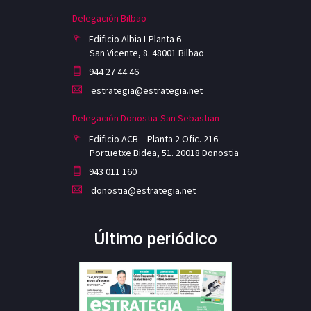
Delegación Bilbao
Edificio Albia I-Planta 6
San Vicente, 8. 48001 Bilbao
944 27 44 46
estrategia@estrategia.net
Delegación Donostia-San Sebastian
Edificio ACB – Planta 2 Ofic. 216
Portuetxe Bidea, 51. 20018 Donostia
943 011 160
donostia@estrategia.net
Último periódico