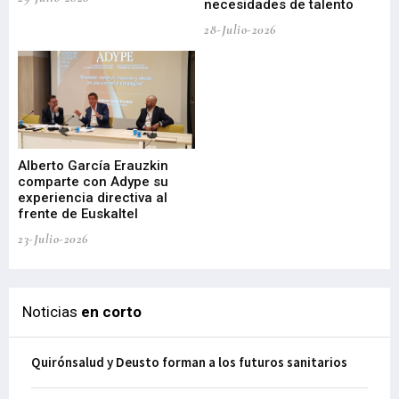
necesidades de talento
cr
de
28-Julio-2026
22-
Alberto García Erauzkin
comparte con Adype su
BI
experiencia directiva al
pr
frente de Euskaltel
en
23-Julio-2026
21-
Noticias
en corto
Quirónsalud y Deusto forman a los futuros sanitarios