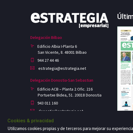
Últi
Delegación Bilbao
Edificio Albia I-Planta 6
San Vicente, 8. 48001 Bilbao
944 27 44 46
estrategia@estrategia.net
Delegación Donostia-San Sebastian
Edificio ACB – Planta 2 Ofic. 216
Portuetxe Bidea, 51. 20018 Donostia
943 011 160
donostia@estrategia.net
Cookies & privacidad
Utilizamos cookies propias y de terceros para mejorar su experienci