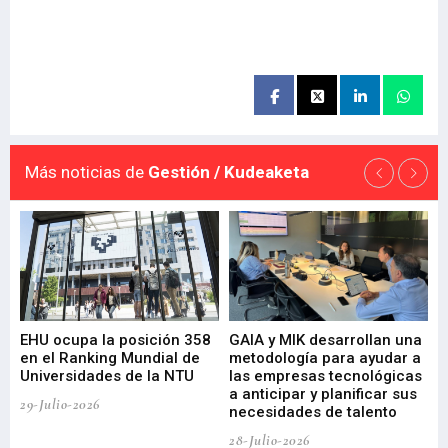
Más noticias de
Gestión / Kudeaketa
EHU ocupa la posición 358
GAIA y MIK desarrollan una
De
en el Ranking Mundial de
metodología para ayudar a
Fu
a
Universidades de la NTU
las empresas tecnológicas
nu
a anticipar y planificar sus
ac
29-Julio-2026
necesidades de talento
cr
de
28-Julio-2026