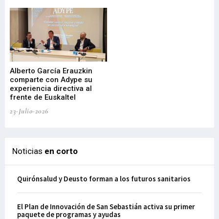
22-
Alberto García Erauzkin
comparte con Adype su
BI
experiencia directiva al
pr
frente de Euskaltel
en
23-Julio-2026
21-
Noticias
en corto
Quirónsalud y Deusto forman a los futuros sanitarios
El Plan de Innovación de San Sebastián activa su primer
paquete de programas y ayudas