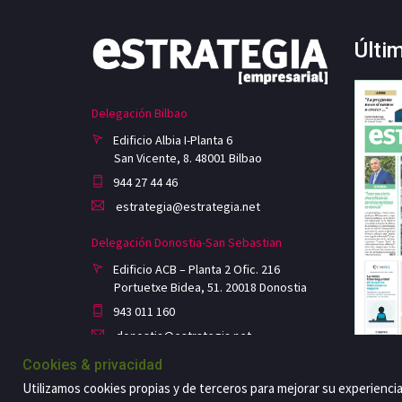
Últi
Delegación Bilbao
Edificio Albia I-Planta 6
San Vicente, 8. 48001 Bilbao
944 27 44 46
estrategia@estrategia.net
Delegación Donostia-San Sebastian
Edificio ACB – Planta 2 Ofic. 216
Portuetxe Bidea, 51. 20018 Donostia
943 011 160
donostia@estrategia.net
Cookies & privacidad
Utilizamos cookies propias y de terceros para mejorar su experienci