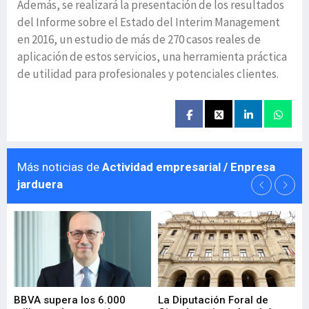
Además, se realizará la presentación de los resultados
del Informe sobre el Estado del Interim Management
en 2016, un estudio de más de 270 casos reales de
aplicación de estos servicios, una herramienta práctica
de utilidad para profesionales y potenciales clientes.
Más noticias de
Actividad empresarial / Enpresa
jarduera
e
BBVA supera los 6.000
La Diputación Foral de
En