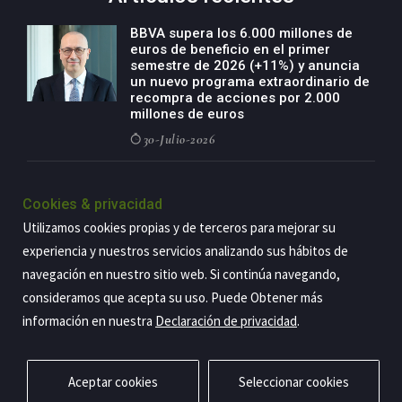
BBVA supera los 6.000 millones de
euros de beneficio en el primer
semestre de 2026 (+11%) y anuncia
un nuevo programa extraordinario de
recompra de acciones por 2.000
millones de euros
30-Julio-2026
BBVA acelera el crecimiento de su
negocio agro con un modelo global
Cookies & privacidad
de especialización presente en siete
Utilizamos cookies propias y de terceros para mejorar su
países
experiencia y nuestros servicios analizando sus hábitos de
29-Julio-2026
navegación en nuestro sitio web. Si continúa navegando,
consideramos que acepta su uso. Puede Obtener más
información en nuestra
Declaración de privacidad
.
Copyright@2026 Estrategia Empresarial
Privacidad
Aviso legal
Política de cookies
Contacto
RSS
Aceptar cookies
Seleccionar cookies