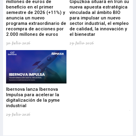
millones de euros de
Gipuzkoa situará en Irún su
em
beneficio en el primer
nueva apuesta estratégica
de
ad
semestre de 2026 (+11%) y
vinculada al ámbito BIO
En
anuncia un nuevo
para impulsar un nuevo
En
programa extraordinario de
sector industrial, el empleo
29-
recompra de acciones por
de calidad, la innovación y
2.000 millones de euros
el bienestar
30-Julio-2026
29-Julio-2026
Mi
nu
di
Ibernova lanza Ibernova
ma
Impulsa para acelerar la
in
digitalización de la pyme
mi
industrial
de
te
29-Julio-2026
el
29-