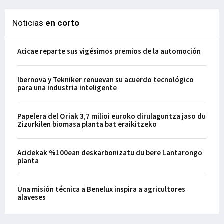
Noticias
en corto
Acicae reparte sus vigésimos premios de la automoción
Ibernova y Tekniker renuevan su acuerdo tecnológico
para una industria inteligente
Papelera del Oriak 3,7 milioi euroko dirulaguntza jaso du
Zizurkilen biomasa planta bat eraikitzeko
Acidekak %100ean deskarbonizatu du bere Lantarongo
planta
Una misión técnica a Benelux inspira a agricultores
alaveses