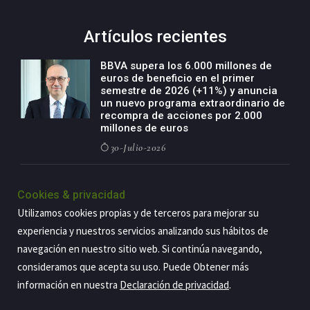
Artículos recientes
BBVA supera los 6.000 millones de
euros de beneficio en el primer
semestre de 2026 (+11%) y anuncia
un nuevo programa extraordinario de
recompra de acciones por 2.000
millones de euros
30-Julio-2026
BBVA acelera el crecimiento de su
negocio agro con un modelo global
Cookies & privacidad
de especialización presente en siete
Utilizamos cookies propias y de terceros para mejorar su
países
experiencia y nuestros servicios analizando sus hábitos de
29-Julio-2026
navegación en nuestro sitio web. Si continúa navegando,
consideramos que acepta su uso. Puede Obtener más
información en nuestra
Declaración de privacidad
.
Copyright@2026 Estrategia Empresarial