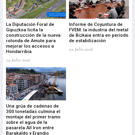
La Diputación Foral de
Informe de Coyuntura de
Ar
ral
Gipuzkoa licita la
FVEM: la industria del metal
ur
construcción de la nueva
de Bizkaia entra en periodo
co
rotonda de Amute para
de estabilización
edi
mejorar los accesos a
pa
29-Julio-2026
Hondarribia
Cy
29-Julio-2026
23-
Una grúa de cadenas de
La
300 toneladas culmina el
Ba
montaje del primer tramo
res
sobre el agua de la
em
pasarela All Iron entre
21-
Barakaldo y Erandio