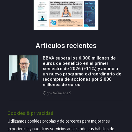
Artículos recientes
BBVA supera los 6.000 millones de
euros de beneficio en el primer
semestre de 2026 (+11%) y anuncia
un nuevo programa extraordinario de
recompra de acciones por 2.000
millones de euros
30-Julio-2026
BBVA acelera el crecimiento de su
negocio agro con un modelo global
Cookies & privacidad
de especialización presente en siete
Utilizamos cookies propias y de terceros para mejorar su
países
experiencia y nuestros servicios analizando sus hábitos de
29-Julio-2026