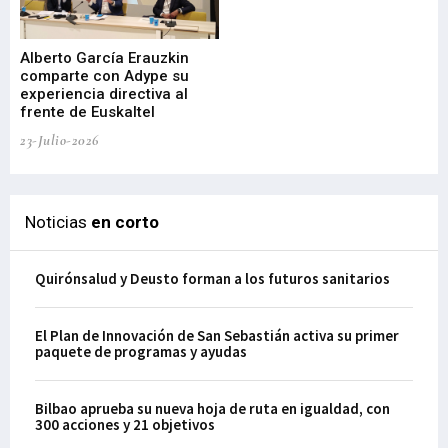
Alberto García Erauzkin
comparte con Adype su
BI
experiencia directiva al
pr
frente de Euskaltel
en
23-Julio-2026
21-
Noticias
en corto
Quirónsalud y Deusto forman a los futuros sanitarios
El Plan de Innovación de San Sebastián activa su primer
paquete de programas y ayudas
Bilbao aprueba su nueva hoja de ruta en igualdad, con
300 acciones y 21 objetivos