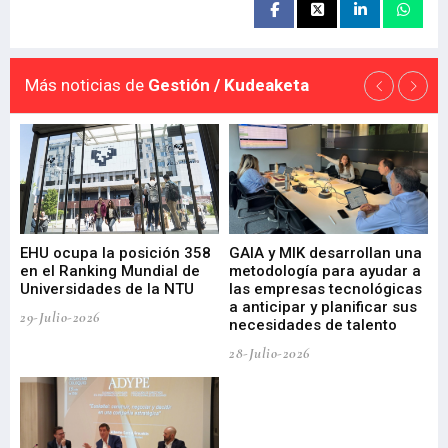
Más noticias de
Gestión / Kudeaketa
EHU ocupa la posición 358
GAIA y MIK desarrollan una
De
en el Ranking Mundial de
metodología para ayudar a
Fu
a
Universidades de la NTU
las empresas tecnológicas
nu
a anticipar y planificar sus
ac
29-Julio-2026
necesidades de talento
cr
de
28-Julio-2026
22-