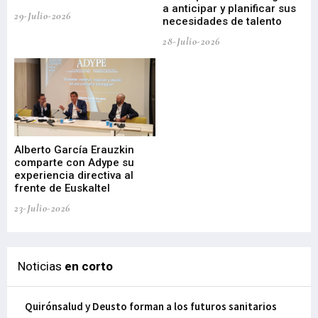
a anticipar y planificar sus
ac
29-Julio-2026
necesidades de talento
cr
de
28-Julio-2026
22-
Alberto García Erauzkin
comparte con Adype su
BI
experiencia directiva al
pr
frente de Euskaltel
en
23-Julio-2026
21-
Noticias
en corto
Quirónsalud y Deusto forman a los futuros sanitarios