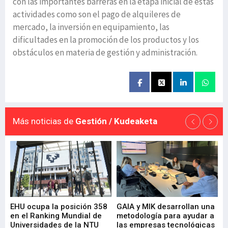
con las importantes barreras en la etapa inicial de estas
actividades como son el pago de alquileres de
mercado, la inversión en equipamiento, las
dificultades en la promoción de los productos y los
obstáculos en materia de gestión y administración.
Más noticias de
Gestión / Kudeaketa
EHU ocupa la posición 358
GAIA y MIK desarrollan una
De
en el Ranking Mundial de
metodología para ayudar a
Fu
a
Universidades de la NTU
las empresas tecnológicas
nu