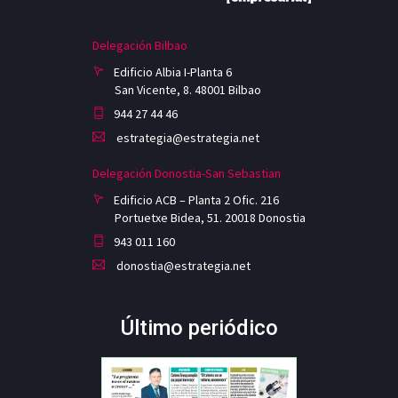
Delegación Bilbao
Edificio Albia I-Planta 6
San Vicente, 8. 48001 Bilbao
944 27 44 46
estrategia@estrategia.net
Delegación Donostia-San Sebastian
Edificio ACB – Planta 2 Ofic. 216
Portuetxe Bidea, 51. 20018 Donostia
943 011 160
donostia@estrategia.net
Último periódico