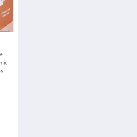
e
de
emio
de