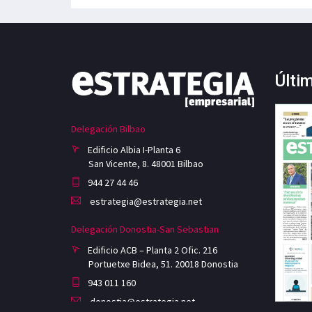
Últi
Delegación Bilbao
Edificio Albia I-Planta 6
San Vicente, 8. 48001 Bilbao
944 27 44 46
estrategia@estrategia.net
Delegación Donostia-San Sebastian
Edificio ACB – Planta 2 Ofic. 216
Portuetxe Bidea, 51. 20018 Donostia
943 011 160
donostia@estrategia.net