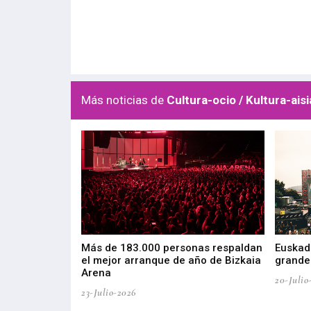
Más noticias de
Cultura-ocio / Kultura-aisi
las muestras de
Más de 183.000 personas respaldan
Euskadi
el mejor arranque de año de Bizkaia
grandes
Arena
20-Julio
23-Julio-2026