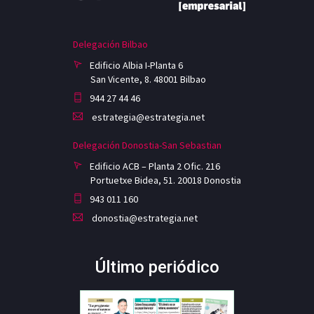
Delegación Bilbao
Edificio Albia I-Planta 6
San Vicente, 8. 48001 Bilbao
944 27 44 46
estrategia@estrategia.net
Delegación Donostia-San Sebastian
Edificio ACB – Planta 2 Ofic. 216
Portuetxe Bidea, 51. 20018 Donostia
943 011 160
donostia@estrategia.net
Último periódico