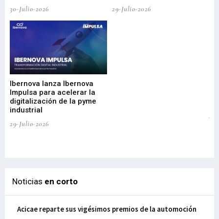
30-Julio-2026
29-Julio-2026
Mi
nu
di
Ibernova lanza Ibernova
ma
Impulsa para acelerar la
in
digitalización de la pyme
mi
industrial
de
te
29-Julio-2026
el
29-
Noticias
en corto
Acicae reparte sus vigésimos premios de la automoción