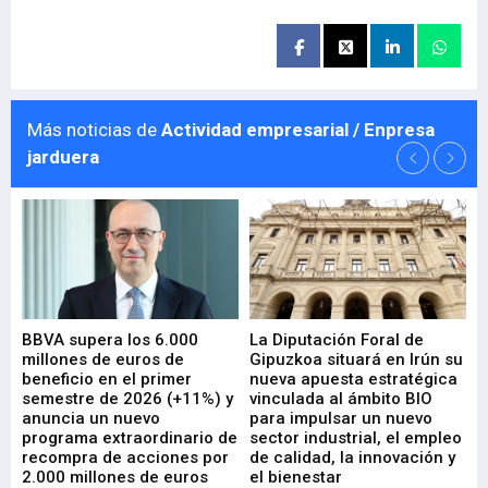
Más noticias de
Actividad empresarial / Enpresa
jarduera
e
BBVA supera los 6.000
La Diputación Foral de
En
millones de euros de
Gipuzkoa situará en Irún su
em
beneficio en el primer
nueva apuesta estratégica
de
ad
semestre de 2026 (+11%) y
vinculada al ámbito BIO
En
anuncia un nuevo
para impulsar un nuevo
En
programa extraordinario de
sector industrial, el empleo
29-
recompra de acciones por
de calidad, la innovación y
2.000 millones de euros
el bienestar