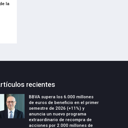
de la
cumplimiento del Reglamento
centenar de inte
Europeo de Envases y Residuos de
garantizar la con
Envases (PPWR)
29-Julio-2026
29-Julio-2026
rtículos recientes
BBVA supera los 6.000 millones
de euros de beneficio en el primer
semestre de 2026 (+11%) y
anuncia un nuevo programa
extraordinario de recompra de
acciones por 2.000 millones de