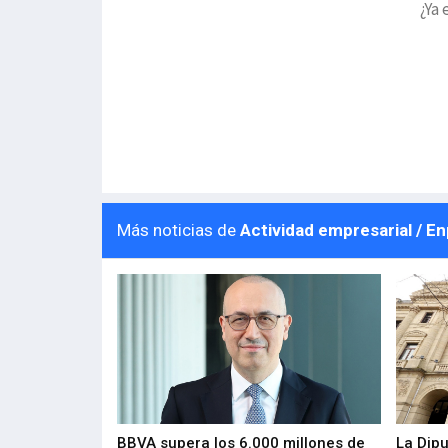
¿Ya 
Más noticias de
Actividad empresarial / E
 los nuevos
BBVA supera los 6.000 millones de
La Dip