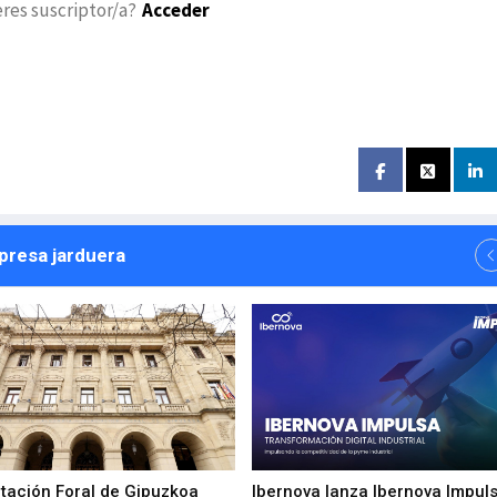
eres suscriptor/a?
Acceder
npresa jarduera
utación Foral de Gipuzkoa
Ibernova lanza Ibernova Impul