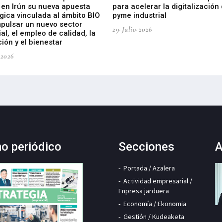
 en Irún su nueva apuesta
para acelerar la digitalización 
gica vinculada al ámbito BIO
pyme industrial
mpulsar un nuevo sector
29-Julio-2026
ial, el empleo de calidad, la
ión y el bienestar
-2026
mo periódico
Secciones
A
Portada / Azalera
Actividad empresarial /
Enpresa jarduera
Economía / Ekonomia
Gestión / Kudeaketa