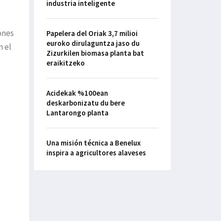
industria inteligente
ones
Papelera del Oriak 3,7 milioi
euroko dirulaguntza jaso du
n el
Zizurkilen biomasa planta bat
eraikitzeko
Acidekak %100ean
deskarbonizatu du bere
Lantarongo planta
Una misión técnica a Benelux
inspira a agricultores alaveses