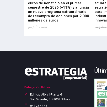
s de ZIV que, en
euros de beneficio en el primer
situará
de inversión
semestre de 2026 (+11%) y anuncia
estraté
, busca impulsar
un nuevo programa extraordinario
para i
 tecnología
de recompra de acciones por 2.000
industr
ricas del futuro
millones de euros
innovac
30-Julio-2026
29-Julio
Últi
Delegación Bilbao
Edificio Albia I-Planta 6
San Vicente, 8. 48001 Bilbao
944 27 44 46