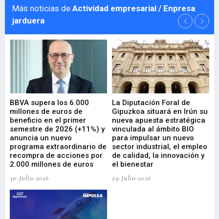
Más noticias de
Actividad empresarial / Enpresa
jarduera
e
BBVA supera los 6.000
La Diputación Foral de
En
millones de euros de
Gipuzkoa situará en Irún su
em
beneficio en el primer
nueva apuesta estratégica
de
ad
semestre de 2026 (+11%) y
vinculada al ámbito BIO
En
anuncia un nuevo
para impulsar un nuevo
En
programa extraordinario de
sector industrial, el empleo
29-
recompra de acciones por
de calidad, la innovación y
2.000 millones de euros
el bienestar
30-Julio-2026
29-Julio-2026