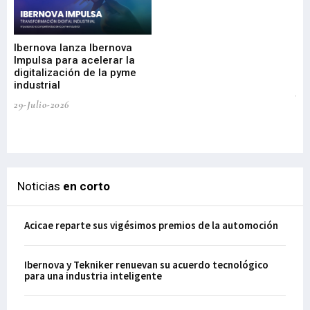
Mi
nu
di
Ibernova lanza Ibernova
ma
Impulsa para acelerar la
in
digitalización de la pyme
mi
industrial
de
te
29-Julio-2026
el
29-
Noticias
en corto
Acicae reparte sus vigésimos premios de la automoción
Ibernova y Tekniker renuevan su acuerdo tecnológico
para una industria inteligente