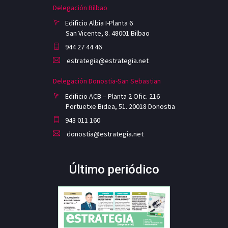
Delegación Bilbao
Edificio Albia I-Planta 6
San Vicente, 8. 48001 Bilbao
944 27 44 46
estrategia@estrategia.net
Delegación Donostia-San Sebastian
Edificio ACB – Planta 2 Ofic. 216
Portuetxe Bidea, 51. 20018 Donostia
943 011 160
donostia@estrategia.net
Último periódico