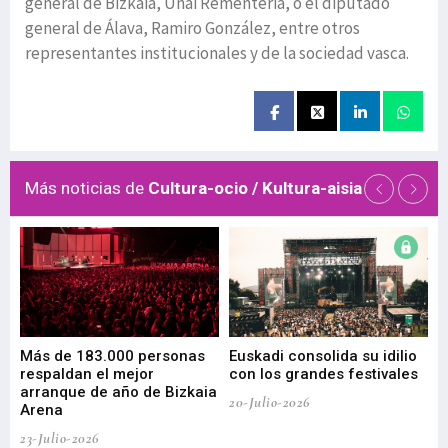
general de Bizkaia, Unai Rementeria, o el diputado
general de Álava, Ramiro González, entre otros
representantes institucionales y de la sociedad vasca.
Más noticias de
Cultura-ocio / Kultura-aisia
 de
Más de 183.000 personas
Euskadi consolida su idilio
Te
respaldan el mejor
con los grandes festivales
co
arranque de año de Bizkaia
de
20-Julio-2026
Arena
20-
23-Julio-2026