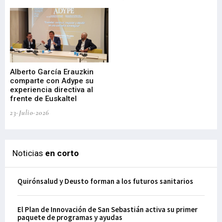
22-
Alberto García Erauzkin
comparte con Adype su
BI
experiencia directiva al
pr
frente de Euskaltel
en
23-Julio-2026
21-
Noticias
en corto
Quirónsalud y Deusto forman a los futuros sanitarios
El Plan de Innovación de San Sebastián activa su primer
paquete de programas y ayudas