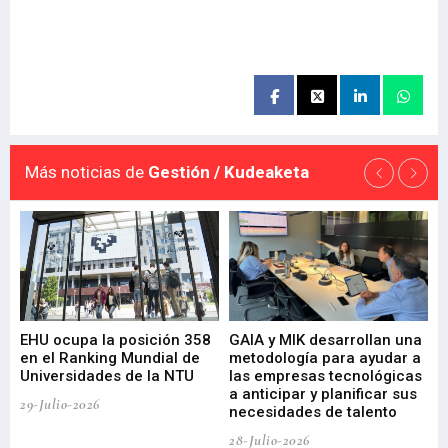
Más noticias de
Gestión / Kudeaketa
EHU ocupa la posición 358
GAIA y MIK desarrollan una
De
en el Ranking Mundial de
metodología para ayudar a
Fu
a
Universidades de la NTU
las empresas tecnológicas
nu
a anticipar y planificar sus
ac
29-Julio-2026
necesidades de talento
cr
de
28-Julio-2026