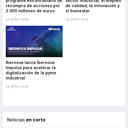
programa extraordinario de
sector industrial, el empleo
29-
recompra de acciones por
de calidad, la innovación y
2.000 millones de euros
el bienestar
30-Julio-2026
29-Julio-2026
Mi
nu
di
Ibernova lanza Ibernova
ma
Impulsa para acelerar la
in
digitalización de la pyme
mi
industrial
de
te
29-Julio-2026
el
29-
Noticias
en corto