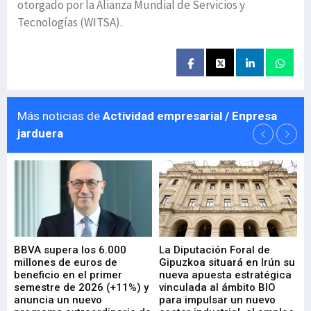
otorgado por la Alianza Mundial de Servicios y
Tecnologías (WITSA).
Más noticias de
Actividad empresarial / Enpresa
jarduera
e
BBVA supera los 6.000
La Diputación Foral de
En
millones de euros de
Gipuzkoa situará en Irún su
em
beneficio en el primer
nueva apuesta estratégica
de
ad
semestre de 2026 (+11%) y
vinculada al ámbito BIO
En
anuncia un nuevo
para impulsar un nuevo
En