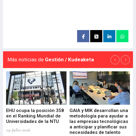
Más noticias de
Gestión / Kudeaketa
EHU ocupa la posición 358
GAIA y MIK desarrollan una
De
en el Ranking Mundial de
metodología para ayudar a
Fu
a
Universidades de la NTU
las empresas tecnológicas
nu
a anticipar y planificar sus
ac
29-Julio-2026
necesidades de talento
cr