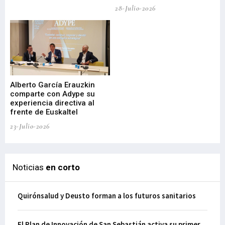
de
28-Julio-2026
22-
Alberto García Erauzkin
comparte con Adype su
BI
experiencia directiva al
pr
frente de Euskaltel
en
23-Julio-2026
21-
Noticias
en corto
Quirónsalud y Deusto forman a los futuros sanitarios
El Plan de Innovación de San Sebastián activa su primer