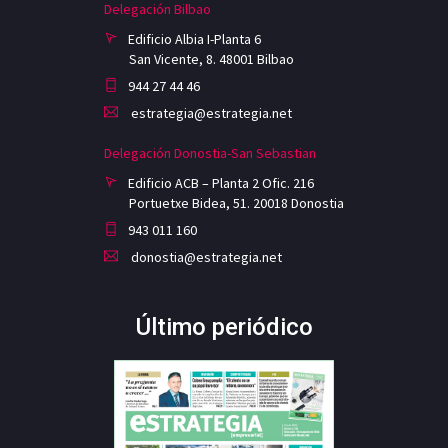
Delegación Bilbao
Edificio Albia I-Planta 6
San Vicente, 8. 48001 Bilbao
944 27 44 46
estrategia@estrategia.net
Delegación Donostia-San Sebastian
Edificio ACB – Planta 2 Ofic. 216
Portuetxe Bidea, 51. 20018 Donostia
943 011 160
donostia@estrategia.net
Último periódico