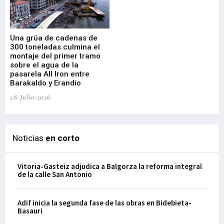
Una grúa de cadenas de
La
300 toneladas culmina el
Ba
montaje del primer tramo
res
sobre el agua de la
em
pasarela All Iron entre
21-
Barakaldo y Erandio
28-Julio-2026
Noticias
en corto
Vitoria-Gasteiz adjudica a Balgorza la reforma integral
de la calle San Antonio
Adif inicia la segunda fase de las obras en Bidebieta-
Basauri