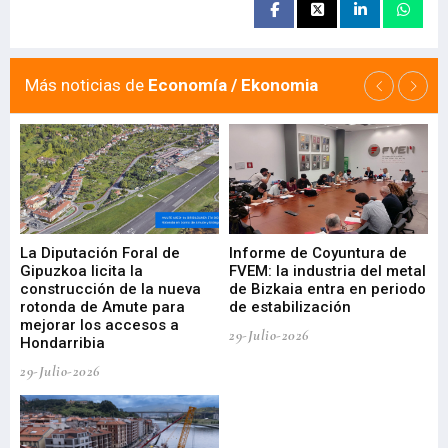
Más noticias de
Economía / Ekonomia
La Diputación Foral de
Informe de Coyuntura de
Ar
ral
Gipuzkoa licita la
FVEM: la industria del metal
ur
construcción de la nueva
de Bizkaia entra en periodo
co
rotonda de Amute para
de estabilización
edi
mejorar los accesos a
pa
29-Julio-2026
Hondarribia
Cy
29-Julio-2026
23-