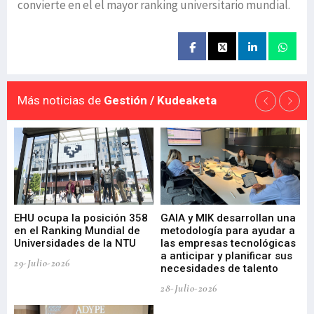
convierte en el el mayor ranking universitario mundial.
Más noticias de
Gestión / Kudeaketa
EHU ocupa la posición 358
GAIA y MIK desarrollan una
De
en el Ranking Mundial de
metodología para ayudar a
Fu
a
Universidades de la NTU
las empresas tecnológicas
nu
a anticipar y planificar sus
ac
29-Julio-2026
necesidades de talento
cr
de
28-Julio-2026
22-