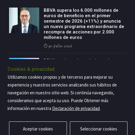
BBVA supera los 6.000 millones de
euros de beneficio en el primer
semestre de 2026 (+11%) y anuncia
un nuevo programa extraordinario de
recompra de acciones por 2.000
millones de euros
30-Julio-2026
BBVA acelera el crecimiento de su
negocio agro con un modelo global
Cookies & privacidad
de especialización presente en siete
Utilizamos cookies propias y de terceros para mejorar su
países
experiencia y nuestros servicios analizando sus hábitos de
29-Julio-2026
navegación en nuestro sitio web. Si continúa navegando,
consideramos que acepta su uso. Puede Obtener más
información en nuestra
Declaración de privacidad
.
Copyright@2026 Estrategia Empresarial
Privacidad
Aviso legal
Política de cookies
Contacto
RSS
Aceptar cookies
Seleccionar cookies