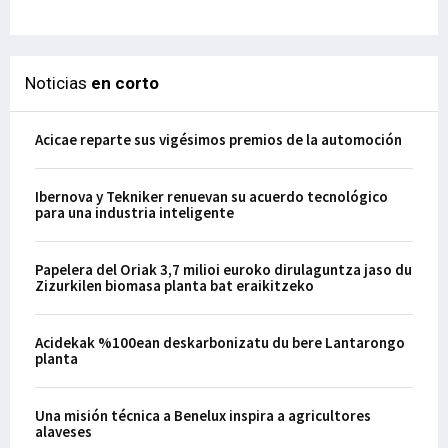
29-
Noticias
en corto
Acicae reparte sus vigésimos premios de la automoción
Ibernova y Tekniker renuevan su acuerdo tecnológico
para una industria inteligente
Papelera del Oriak 3,7 milioi euroko dirulaguntza jaso du
Zizurkilen biomasa planta bat eraikitzeko
Acidekak %100ean deskarbonizatu du bere Lantarongo
planta
Una misión técnica a Benelux inspira a agricultores
alaveses