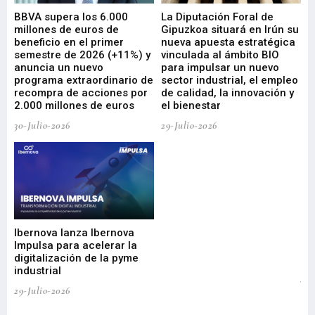
e
BBVA supera los 6.000
La Diputación Foral de
En
millones de euros de
Gipuzkoa situará en Irún su
em
beneficio en el primer
nueva apuesta estratégica
de
ad
semestre de 2026 (+11%) y
vinculada al ámbito BIO
En
anuncia un nuevo
para impulsar un nuevo
En
programa extraordinario de
sector industrial, el empleo
29-
recompra de acciones por
de calidad, la innovación y
2.000 millones de euros
el bienestar
30-Julio-2026
29-Julio-2026
Mi
nu
di
Ibernova lanza Ibernova
ma
Impulsa para acelerar la
in
digitalización de la pyme
mi
industrial
de
te
29-Julio-2026
el