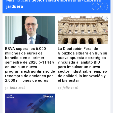
Más noticias de
Actividad empresarial / Enpresa
jarduera
e
BBVA supera los 6.000
La Diputación Foral de
En
millones de euros de
Gipuzkoa situará en Irún su
em
beneficio en el primer
nueva apuesta estratégica
de
ad
semestre de 2026 (+11%) y
vinculada al ámbito BIO
En
anuncia un nuevo
para impulsar un nuevo
En
programa extraordinario de
sector industrial, el empleo
29-
recompra de acciones por
de calidad, la innovación y
2.000 millones de euros
el bienestar
30-Julio-2026
29-Julio-2026
Mi