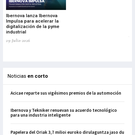
nu
di
Ibernova lanza Ibernova
ma
Impulsa para acelerar la
in
digitalización de la pyme
mi
industrial
de
te
29-Julio-2026
el
29-
Noticias
en corto
Acicae reparte sus vigésimos premios de la automoción
Ibernova y Tekniker renuevan su acuerdo tecnológico
para una industria inteligente
Papelera del Oriak 3,7 milioi euroko dirulaguntza jaso du