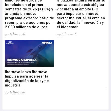
millones de euros de
Gipuzkoa situará en Irún su
em
beneficio en el primer
nueva apuesta estratégica
de
ad
semestre de 2026 (+11%) y
vinculada al ámbito BIO
En
anuncia un nuevo
para impulsar un nuevo
En
programa extraordinario de
sector industrial, el empleo
29-
recompra de acciones por
de calidad, la innovación y
2.000 millones de euros
el bienestar
30-Julio-2026
29-Julio-2026
Mi
nu
di
Ibernova lanza Ibernova
ma
Impulsa para acelerar la
in
digitalización de la pyme
mi
industrial
de
te
29-Julio-2026
el
29-