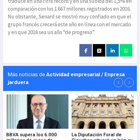
traduce en una cifra récord y en una subida del 1,5% en
comparación con los 1.667 millones registrados en 2016.
No obstante, Senard se mostró muy confiado en que el
grupo francés crecerá este año en línea con el mercado
y en que 2018 sea un año “de progreso”.
Más noticias de
Actividad empresarial / Enpresa
jarduera
e
BBVA supera los 6.000
La Diputación Foral de
En