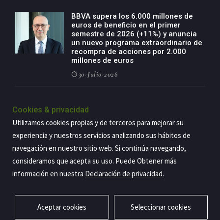
BBVA supera los 6.000 millones de
euros de beneficio en el primer
semestre de 2026 (+11%) y anuncia
un nuevo programa extraordinario de
recompra de acciones por 2.000
millones de euros
30-Julio-2026
BBVA acelera el crecimiento de su
negocio agro con un modelo global
Cookies & privacidad
de especialización presente en siete
Utilizamos cookies propias y de terceros para mejorar su
países
experiencia y nuestros servicios analizando sus hábitos de
29-Julio-2026
navegación en nuestro sitio web. Si continúa navegando,
consideramos que acepta su uso. Puede Obtener más
información en nuestra
Declaración de privacidad
.
Copyright@2026 Estrategia Empresarial
Privacidad
Aviso legal
Política de cookies
Contacto
RSS
Aceptar cookies
Seleccionar cookies