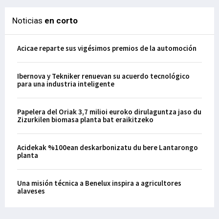
Noticias
en corto
Acicae reparte sus vigésimos premios de la automoción
Ibernova y Tekniker renuevan su acuerdo tecnológico
para una industria inteligente
Papelera del Oriak 3,7 milioi euroko dirulaguntza jaso du
Zizurkilen biomasa planta bat eraikitzeko
Acidekak %100ean deskarbonizatu du bere Lantarongo
planta
Una misión técnica a Benelux inspira a agricultores
alaveses